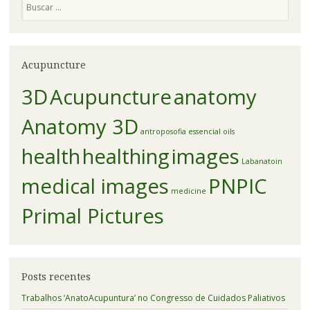
Acupuncture
3D
Acupuncture
anatomy
Anatomy 3D
antroposofia
essencial oils
health
healthing
images
Labanatoin
medical images
PNPIC
medicine
Primal Pictures
Posts recentes
Trabalhos ‘AnatoAcupuntura’ no Congresso de Cuidados Paliativos