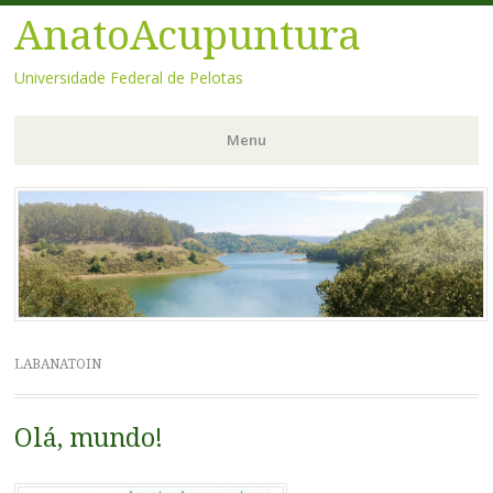
AnatoAcupuntura
Universidade Federal de Pelotas
Menu
Pular
para
o
conteúdo
LABANATOIN
Olá, mundo!