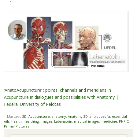
‘AnatoAcupuncture’ : points, channels and meridians in
Acupuncture in dialogues and possibilities with Anatomy |
Federal University of Pelotas
|
Marcado
3D
,
Acupuncture
,
anatomy
,
Anatomy 3D
,
antroposofia
,
essencial
oils
,
health
,
healthing
,
images
,
Labanatoin
,
medical images
,
medicine
,
PNPIC
,
Primal Pictures
Pesquisa