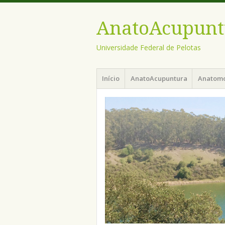
AnatoAcupunt
Universidade Federal de Pelotas
Menu
Pular
Início
AnatoAcupuntura
Anatom
para
o
conteúdo