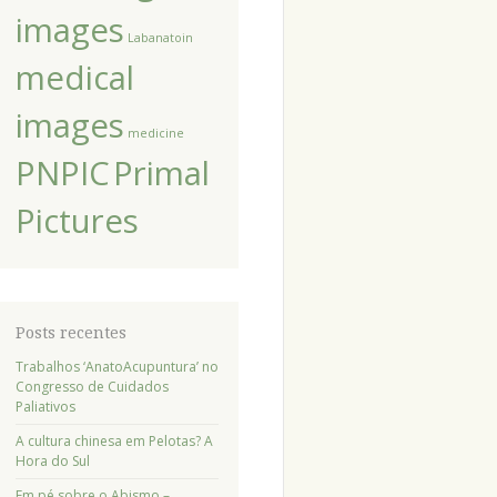
images
Labanatoin
medical
images
medicine
PNPIC
Primal
Pictures
Posts recentes
Trabalhos ‘AnatoAcupuntura’ no
Congresso de Cuidados
Paliativos
A cultura chinesa em Pelotas? A
Hora do Sul
Em pé sobre o Abismo –