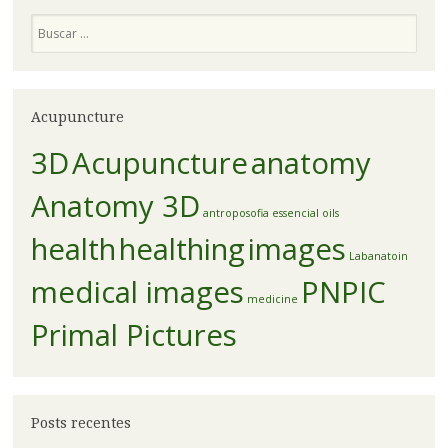
Pesquisa
Acupuncture
3D
Acupuncture
anatomy
Anatomy 3D
antroposofia
essencial oils
health
healthing
images
Labanatoin
medical images
PNPIC
medicine
Primal Pictures
Posts recentes