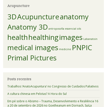
Acupuncture
3D
Acupuncture
anatomy
Anatomy 3D
antroposofia
essencial oils
health
healthing
images
Labanatoin
medical images
PNPIC
medicine
Primal Pictures
Posts recentes
Trabalhos ‘AnatoAcupuntura’ no Congresso de Cuidados Paliativos
A cultura chinesa em Pelotas? A Hora do Sul
Em pé sobre o Abismo – Trauma, Desenvolvimento e Resiliência 16
a 20 de setembro de 2026 no Goetheanum em Dornach, Suíça