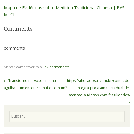
Mapa de Evidências sobre Medicina Tradicional Chinesa | BVS
MTCI
Comments
comments
Marcar como favorito o
link permanente
.
Navegação
←
Transtorno nervoso encontra
https://ahoradosul.com.br/conteudos/2
de
agulha – um encontro muito comum?
integra-programa-estadual-de-
Posts
atencao-a-idosos-com-fragilidades/
→
Pesquisa