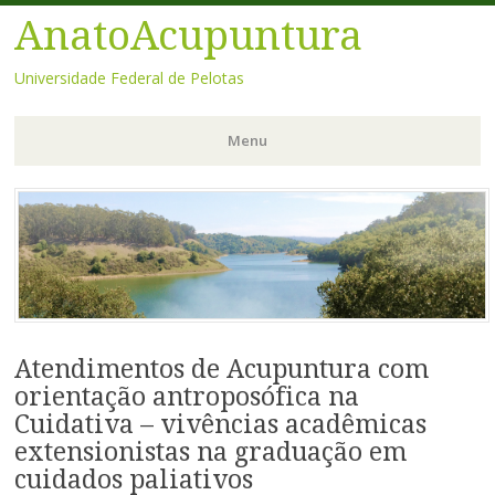
AnatoAcupuntura
Universidade Federal de Pelotas
Menu
Pular
para
o
conteúdo
Atendimentos de Acupuntura com
orientação antroposófica na
Cuidativa – vivências acadêmicas
extensionistas na graduação em
cuidados paliativos