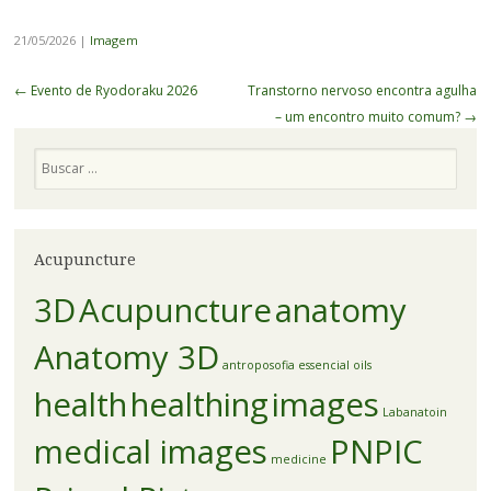
21/05/2026
|
Imagem
Navegação
←
Evento de Ryodoraku 2026
Transtorno nervoso encontra agulha
de
– um encontro muito comum?
→
Posts
Pesquisa
Acupuncture
3D
Acupuncture
anatomy
Anatomy 3D
antroposofia
essencial oils
health
healthing
images
Labanatoin
medical images
PNPIC
medicine