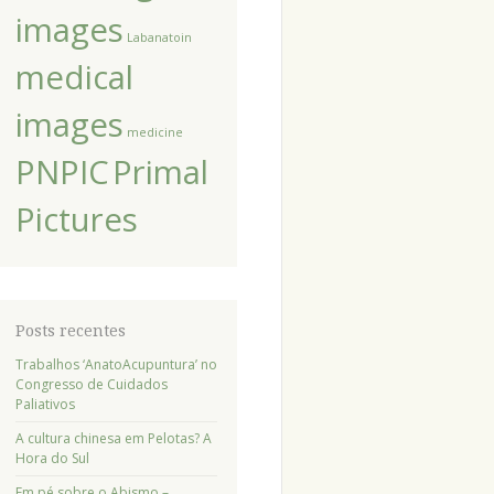
images
Labanatoin
medical
images
medicine
PNPIC
Primal
Pictures
Posts recentes
Trabalhos ‘AnatoAcupuntura’ no
Congresso de Cuidados
Paliativos
A cultura chinesa em Pelotas? A
Hora do Sul
Em pé sobre o Abismo –