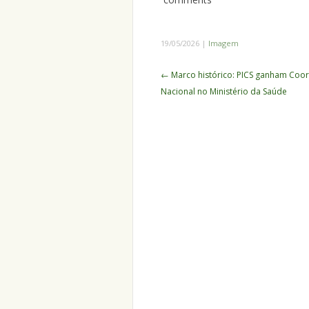
19/05/2026
|
Imagem
Navegação
←
Marco histórico: PICS ganham Coo
de
Nacional no Ministério da Saúde
Posts