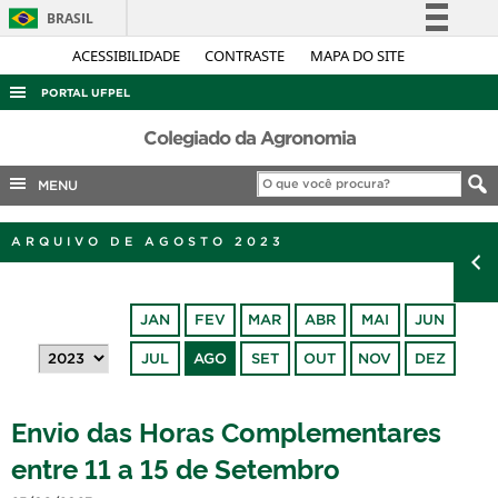
BRASIL
Simplifique!
ACESSIBILIDADE
CONTRASTE
MAPA DO SITE
Comunica BR
PORTAL UFPEL
Participe
ACESSO À INFORMAÇÃO
Colegiado da Agronomia
Acesso à informação
AUDITORIA
MENU
Legislação
COBALTO
Canais
ARQUIVO DE AGOSTO 2023
CONCURSOS
EDITAIS
JAN
FEV
MAR
ABR
MAI
JUN
INTERNACIONAL
JUL
AGO
SET
OUT
NOV
DEZ
OUVIDORIA
PORTARIAS
Envio das Horas Complementares
TELEFONES
entre 11 a 15 de Setembro