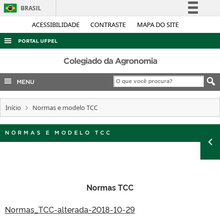
BRASIL
Simplifique!
ACESSIBILIDADE
CONTRASTE
MAPA DO SITE
Comunica BR
PORTAL UFPEL
Participe
ACESSO À INFORMAÇÃO
Colegiado da Agronomia
Acesso à informação
AUDITORIA
MENU
Legislação
COBALTO
Canais
Início
Normas e modelo TCC
CONCURSOS
EDITAIS
NORMAS E MODELO TCC
INTERNACIONAL
OUVIDORIA
PORTARIAS
Normas TCC
TELEFONES
Normas_TCC-alterada-2018-10-29