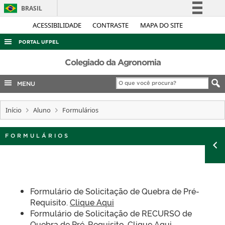
BRASIL
Simplifique!
ACESSIBILIDADE
CONTRASTE
MAPA DO SITE
Comunica BR
PORTAL UFPEL
Participe
ACESSO À INFORMAÇÃO
Colegiado da Agronomia
Acesso à informação
AUDITORIA
MENU
Legislação
COBALTO
Canais
Início
Aluno
Formulários
CONCURSOS
EDITAIS
FORMULÁRIOS
INTERNACIONAL
OUVIDORIA
PORTARIAS
Formulário de Solicitação de Quebra de Pré-
TELEFONES
Requisito.
Clique Aqui
Formulário de Solicitação de RECURSO de
Quebra de Pré-Requisito.
Clique Aqui