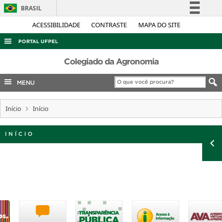
BRASIL
Simplifique!
ACESSIBILIDADE
CONTRASTE
MAPA DO SITE
Comunica BR
PORTAL UFPEL
Participe
ACESSO À INFORMAÇÃO
Colegiado da Agronomia
Acesso à informação
AUDITORIA
MENU
Legislação
COBALTO
Canais
Início
Início
CONCURSOS
EDITAIS
INÍCIO
INTERNACIONAL
OUVIDORIA
PORTARIAS
TELEFONES