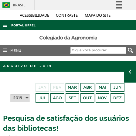
BRASIL
Simplifique!
ACESSIBILIDADE
CONTRASTE
MAPA DO SITE
Comunica BR
PORTAL UFPEL
Participe
ACESSO À INFORMAÇÃO
Colegiado da Agronomia
Acesso à informação
AUDITORIA
MENU
Legislação
COBALTO
Canais
ARQUIVO DE 2019
CONCURSOS
EDITAIS
JAN
FEV
MAR
ABR
MAI
JUN
INTERNACIONAL
JUL
AGO
SET
OUT
NOV
DEZ
OUVIDORIA
PORTARIAS
Pesquisa de satisfação dos usuários
TELEFONES
das bibliotecas!