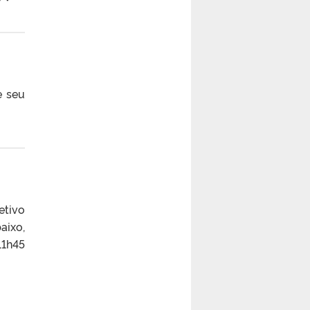
e seu
etivo
aixo,
11h45