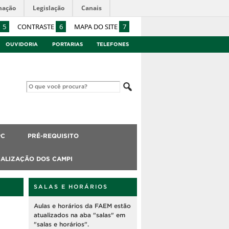
mação
Legislação
Canais
5
CONTRASTE
6
MAPA DO SITE
7
OUVIDORIA
PORTARIAS
TELEFONES
PC
PRÉ-REQUISITO
ALIZAÇÃO DOS CAMPI
SALAS E HORÁRIOS
Aulas e horários da FAEM estão
atualizados na aba "salas" em
"salas e horários".