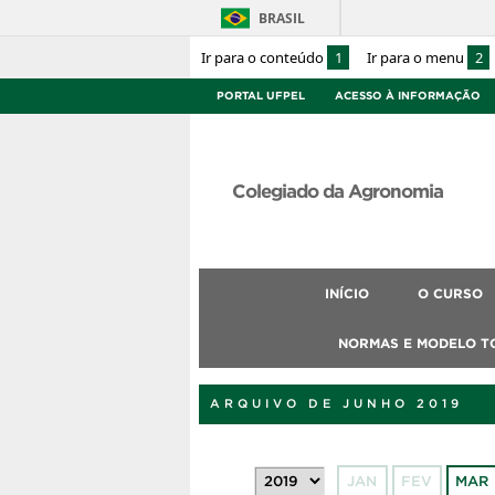
BRASIL
Ir para o conteúdo
1
Ir para o menu
2
PORTAL UFPEL
ACESSO À INFORMAÇÃO
Colegiado da Agronomia
INÍCIO
O CURSO
NORMAS E MODELO T
ARQUIVO DE JUNHO 2019
JAN
FEV
MAR