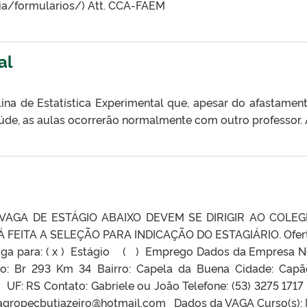
mia/formularios/) Att. CCA-FAEM
al
ina de Estatística Experimental que, apesar do afastamen
úde, as aulas ocorrerão normalmente com outro professor. A
AGA DE ESTÁGIO ABAIXO DEVEM SE DIRIGIR AO COLEG
Á FEITA A SELEÇÃO PARA INDICAÇÃO DO ESTAGIÁRIO. Ofer
aga para: ( x ) Estágio ( ) Emprego Dados da Empresa 
ço: Br 293 Km 34 Bairro: Capela da Buena Cidade: Cap
 Contato: Gabriele ou João Telefone: (53) 3275 
: agropecbutiazeiro@hotmail.com Dados da VAGA Curso(s): [