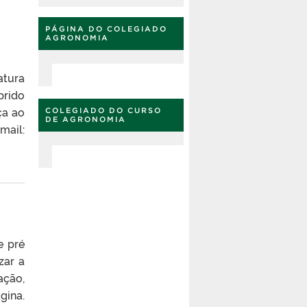
PÁGINA DO COLEGIADO
AGRONOMIA
atura
prido
ça ao
COLEGIADO DO CURSO
DE AGRONOMIA
mail:
e pré
zar a
ação,
gina.