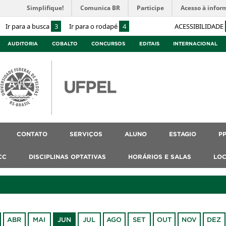
Simplifique!
Comunica BR
Participe
Acesso à infor
Ir para a busca
3
Ir para o rodapé
4
ACESSIBILIDADE
AUDITORIA
COBALTO
CONCURSOS
EDITAIS
INTERNACIONAL
CONTATO
SERVIÇOS
ALUNO
ESTAGIO
P
CC
DISCIPLINAS OPTATIVAS
HORÁRIOS E SALAS
LOC
ABR
MAI
JUN
JUL
AGO
SET
OUT
NOV
DEZ