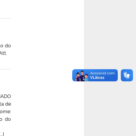
to do
tt.
IADO
ta de
Nome:
ão do
1717
…]