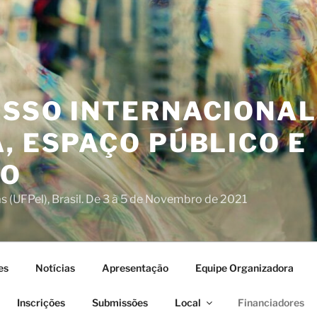
ESSO INTERNACIONAL
, ESPAÇO PÚBLICO E
IO
s (UFPel), Brasil. De 3 à 5 de Novembro de 2021
es
Notícias
Apresentação
Equipe Organizadora
Inscrições
Submissões
Local
Financiadores