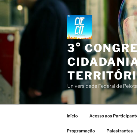
Pular
para
o
conteúdo
3° CONGR
CIDADANIA
TERRITÓR
Universidade Federal de Pelota
Início
Acesso aos Participant
Programação
Palestrantes