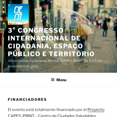
Skip
to
content
3° CONGRESSO
INTERNACIONAL DE
CIDADANIA, ESPAÇO
PÚBLICO E TERRITÓRIO
Universidade Federal de Pelotas (UFPel), Brasil. De 3 à 5 de
Novembro de 2021
Menu
FINANCIADORES
El evento está totalmente financiado por el
Proyecto
CAPES-PRINT – Centro de Ciudades Saludables,