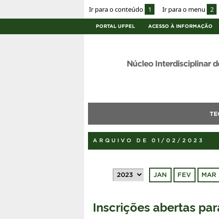
Ir para o conteúdo
1
Ir para o menu
2
PORTAL UFPEL
ACESSO À INFORMAÇÃO
Núcleo Interdisciplinar d
TE
ARQUIVO DE 01/02/2023
JAN
FEV
MAR
Inscrições abertas pa