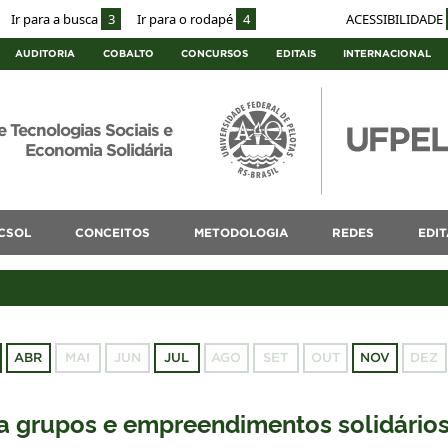
Ir para a busca
3
Ir para o rodapé
4
ACESSIBILIDADE
AUDITORIA
COBALTO
CONCURSOS
EDITAIS
INTERNACIONAL
e Tecnologias Sociais e
Economia Solidária
CSOL
CONCEITOS
METODOLOGIA
REDES
EDIT
ABR
MAI
JUN
JUL
AGO
SET
OUT
NOV
DEZ
ra grupos e empreendimentos solidário