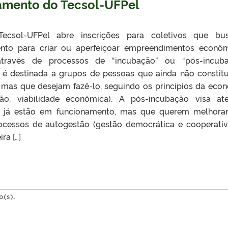
amento do Tecsol-UFPel
ecsol-UFPel abre inscrições para coletivos que bu
nto para criar ou aperfeiçoar empreendimentos econô
 através de processos de “incubação” ou “pós-incuba
 é destinada a grupos de pessoas que ainda não constit
as que desejam fazê-lo, seguindo os princípios da eco
tão, viabilidade econômica). A pós-incubação visa at
e já estão em funcionamento, mas que querem melhora
ocessos de autogestão (gestão democrática e cooperativ
ra […]
o(s).