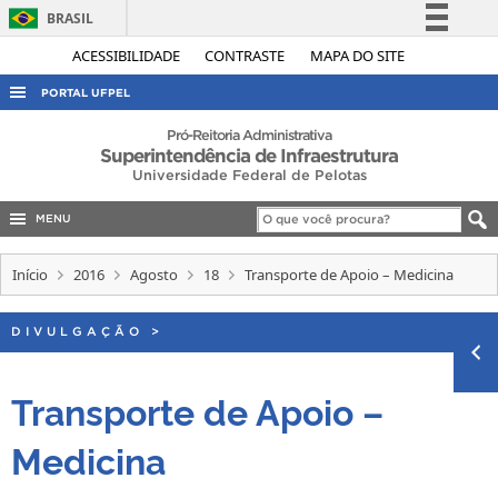
BRASIL
Simplifique!
ACESSIBILIDADE
CONTRASTE
MAPA DO SITE
Comunica BR
PORTAL UFPEL
Participe
ACESSO À INFORMAÇÃO
Pró-Reitoria Administrativa
Superintendência de Infraestrutura
Acesso à informação
AUDITORIA
Universidade Federal de Pelotas
Legislação
COBALTO
Canais
MENU
CONCURSOS
Início
2016
Agosto
18
Transporte de Apoio – Medicina
EDITAIS
INTERNACIONAL
DIVULGAÇÃO
>
OUVIDORIA
Transporte de Apoio –
PORTARIAS
TELEFONES
Medicina