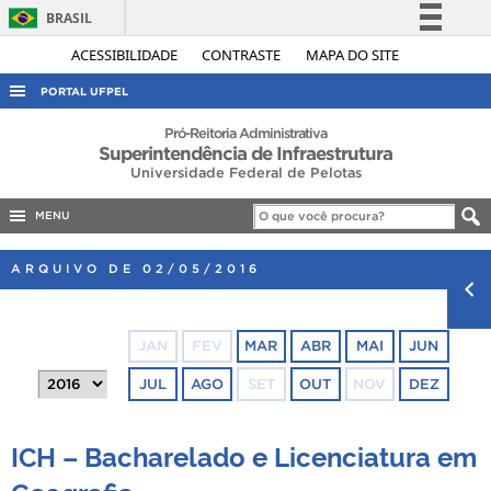
BRASIL
Simplifique!
ACESSIBILIDADE
CONTRASTE
MAPA DO SITE
Comunica BR
PORTAL UFPEL
Participe
ACESSO À INFORMAÇÃO
Pró-Reitoria Administrativa
Superintendência de Infraestrutura
Acesso à informação
AUDITORIA
Universidade Federal de Pelotas
Legislação
COBALTO
Canais
MENU
CONCURSOS
ARQUIVO DE 02/05/2016
EDITAIS
INTERNACIONAL
JAN
FEV
MAR
ABR
MAI
JUN
OUVIDORIA
JUL
AGO
SET
OUT
NOV
DEZ
PORTARIAS
TELEFONES
ICH – Bacharelado e Licenciatura em