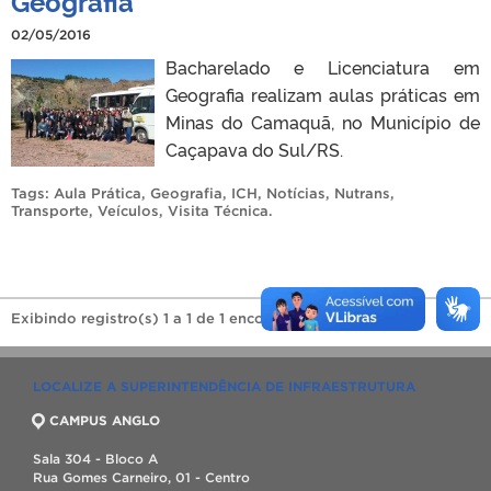
Geografia
02/05/2016
Bacharelado e Licenciatura em
Geografia realizam aulas práticas em
Minas do Camaquã, no Município de
Caçapava do Sul/RS.
Tags:
Aula Prática
,
Geografia
,
ICH
,
Notícias
,
Nutrans
,
Transporte
,
Veículos
,
Visita Técnica
.
Exibindo registro(s) 1 a 1 de 1 encontrado(s).
LOCALIZE A SUPERINTENDÊNCIA DE INFRAESTRUTURA
CAMPUS ANGLO
Sala 304 - Bloco A
Rua Gomes Carneiro, 01 - Centro