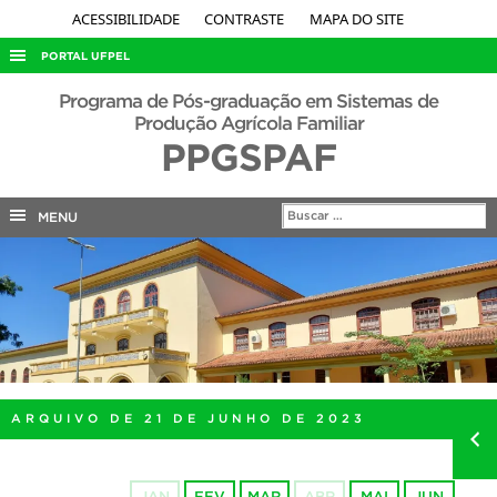
ACESSIBILIDADE
CONTRASTE
MAPA DO SITE
PORTAL UFPEL
ACESSO À INFORMAÇÃO
Programa de Pós-graduação em Sistemas de
Produção Agrícola Familiar
AUDITORIA
PPGSPAF
COBALTO
CONCURSOS
MENU
EDITAIS
INTERNACIONAL
OUVIDORIA
PORTARIAS
TELEFONES
ARQUIVO DE 21 DE JUNHO DE 2023
JAN
FEV
MAR
ABR
MAI
JUN