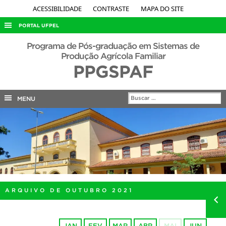
ACESSIBILIDADE
CONTRASTE
MAPA DO SITE
PORTAL UFPEL
ACESSO À INFORMAÇÃO
Programa de Pós-graduação em Sistemas de
Produção Agrícola Familiar
AUDITORIA
PPGSPAF
COBALTO
CONCURSOS
MENU
EDITAIS
INTERNACIONAL
OUVIDORIA
PORTARIAS
TELEFONES
ARQUIVO DE OUTUBRO 2021
JAN
FEV
MAR
ABR
MAI
JUN