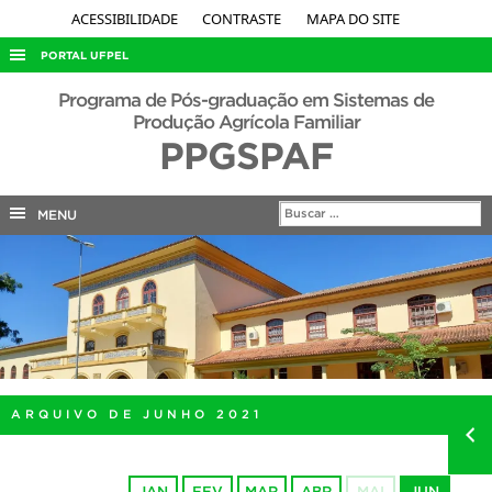
ACESSIBILIDADE
CONTRASTE
MAPA DO SITE
PORTAL UFPEL
ACESSO À INFORMAÇÃO
Programa de Pós-graduação em Sistemas de
Produção Agrícola Familiar
AUDITORIA
PPGSPAF
COBALTO
CONCURSOS
MENU
EDITAIS
INTERNACIONAL
OUVIDORIA
PORTARIAS
TELEFONES
ARQUIVO DE JUNHO 2021
JAN
FEV
MAR
ABR
MAI
JUN