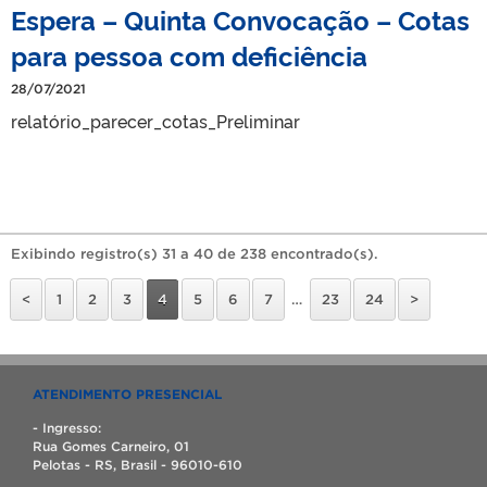
Espera – Quinta Convocação – Cotas
para pessoa com deficiência
28/07/2021
relatório_parecer_cotas_Preliminar
Exibindo registro(s) 31 a 40 de 238 encontrado(s).
<
1
2
3
4
5
6
7
…
23
24
>
ATENDIMENTO PRESENCIAL
- Ingresso:
Rua Gomes Carneiro, 01
Pelotas - RS, Brasil - 96010-610