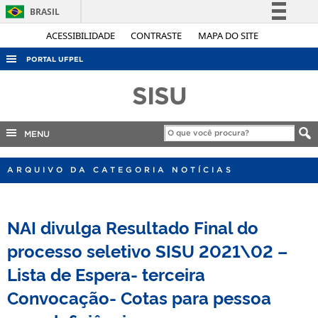
BRASIL
Simplifique!
ACESSIBILIDADE
CONTRASTE
MAPA DO SITE
Comunica BR
PORTAL UFPEL
Participe
ACESSO À INFORMAÇÃO
SISU
Acesso à informação
AUDITORIA
Legislação
COBALTO
MENU
Canais
CONCURSOS
ARQUIVO DA CATEGORIA NOTÍCIAS
EDITAIS
INTERNACIONAL
NAI divulga Resultado Final do
OUVIDORIA
processo seletivo SISU 2021\02 –
PORTARIAS
Lista de Espera- terceira
TELEFONES
Convocação- Cotas para pessoa