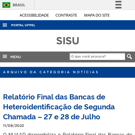
BRASIL
Simplifique!
ACESSIBILIDADE
CONTRASTE
MAPA DO SITE
Comunica BR
PORTAL UFPEL
Participe
ACESSO À INFORMAÇÃO
SISU
Acesso à informação
AUDITORIA
Legislação
COBALTO
MENU
Canais
CONCURSOS
ARQUIVO DA CATEGORIA NOTÍCIAS
EDITAIS
INTERNACIONAL
Relatório Final das Bancas de
OUVIDORIA
Heteroidentificação de Segunda
PORTARIAS
Chamada – 27 e 28 de Julho
TELEFONES
11/08/2022
O NUAAD disponibiliza o Relatório Final das Bancas de