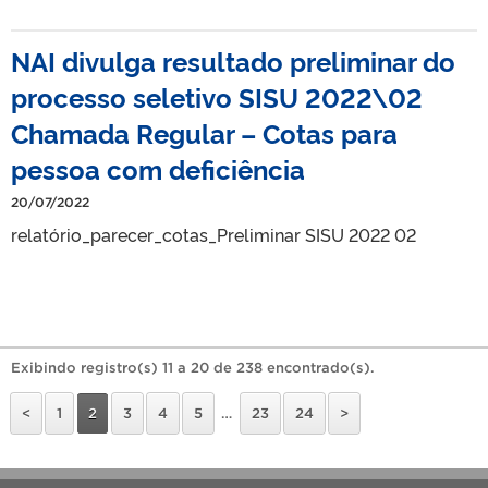
NAI divulga resultado preliminar do
processo seletivo SISU 2022\02
Chamada Regular – Cotas para
pessoa com deficiência
20/07/2022
relatório_parecer_cotas_Preliminar SISU 2022 02
Exibindo registro(s) 11 a 20 de 238 encontrado(s).
<
1
2
3
4
5
…
23
24
>