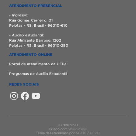
ATENDIMENTO PRESENCIAL
- Ingresso:
Rua Gomes Carneiro, 01
Pelotas - RS, Brasil - 96010-610
- Auxílio estudantil:
Rua Almirante Barroso, 1202
Pelotas - RS, Brasil - 96010-280
ATENDIMENTO ONLINE
Portal de atendimento da UFPel
Programas de Auxílio Estudantil
REDES SOCIAIS
Instagram
Facebook
YouTube
©2026 SISU.
Criado com
WordPress
.
Tema desenvolvido por
SGTIC / UFPel
.