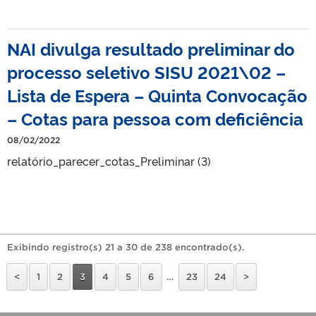
NAI divulga resultado preliminar do
processo seletivo SISU 2021\02 –
Lista de Espera – Quinta Convocação
– Cotas para pessoa com deficiência
08/02/2022
relatório_parecer_cotas_Preliminar (3)
Exibindo registro(s) 21 a 30 de 238 encontrado(s).
<
1
2
3
4
5
6
…
23
24
>