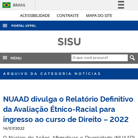
BRASIL
Simplifique!
ACESSIBILIDADE
CONTRASTE
MAPA DO SITE
Comunica BR
PORTAL UFPEL
Participe
ACESSO À INFORMAÇÃO
SISU
Acesso à informação
AUDITORIA
Legislação
COBALTO
MENU
Canais
CONCURSOS
ARQUIVO DA CATEGORIA NOTÍCIAS
EDITAIS
INTERNACIONAL
NUAAD divulga o Relatório Definitivo
OUVIDORIA
da Avaliação Étnico-Racial para
PORTARIAS
ingresso ao curso de Direito – 2022
TELEFONES
14/07/2022
O Núcleo de Ações Afirmativas e Diversidade (NUAAD)