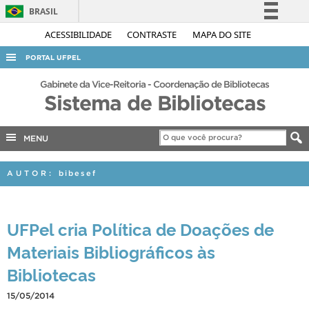
BRASIL
Simplifique!
ACESSIBILIDADE
CONTRASTE
MAPA DO SITE
Comunica BR
PORTAL UFPEL
Participe
ACESSO À INFORMAÇÃO
Gabinete da Vice-Reitoria - Coordenação de Bibliotecas
Acesso à informação
Sistema de Bibliotecas
AUDITORIA
Legislação
COBALTO
Canais
MENU
CONCURSOS
AUTOR:
bibesef
EDITAIS
INTERNACIONAL
UFPel cria Política de Doações de
OUVIDORIA
Materiais Bibliográficos às
PORTARIAS
Bibliotecas
TELEFONES
15/05/2014