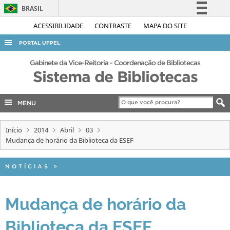
BRASIL
Simplifique!
ACESSIBILIDADE
CONTRASTE
MAPA DO SITE
Comunica BR
PORTAL UFPEL
Participe
ACESSO À INFORMAÇÃO
Gabinete da Vice-Reitoria - Coordenação de Bibliotecas
Acesso à informação
Sistema de Bibliotecas
AUDITORIA
Legislação
COBALTO
Canais
MENU
CONCURSOS
Início
2014
Abril
03
EDITAIS
Mudança de horário da Biblioteca da ESEF
INTERNACIONAL
OUVIDORIA
NOTÍCIAS
>
PORTARIAS
Mudança de horário da
TELEFONES
Biblioteca da ESEF