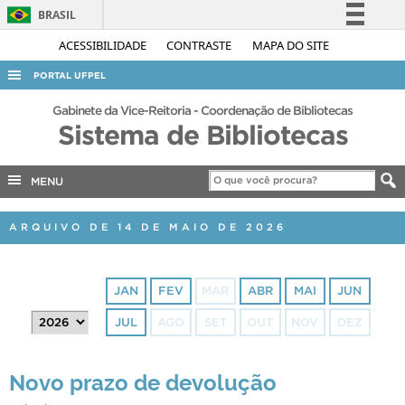
BRASIL
Simplifique!
ACESSIBILIDADE
CONTRASTE
MAPA DO SITE
Comunica BR
PORTAL UFPEL
Participe
ACESSO À INFORMAÇÃO
Gabinete da Vice-Reitoria - Coordenação de Bibliotecas
Acesso à informação
Sistema de Bibliotecas
AUDITORIA
Legislação
COBALTO
Canais
MENU
CONCURSOS
ARQUIVO DE 14 DE MAIO DE 2026
EDITAIS
INTERNACIONAL
JAN
FEV
MAR
ABR
MAI
JUN
OUVIDORIA
JUL
AGO
SET
OUT
NOV
DEZ
PORTARIAS
TELEFONES
Novo prazo de devolução