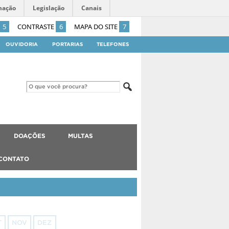
mação
Legislação
Canais
5
CONTRASTE
6
MAPA DO SITE
7
OUVIDORIA
PORTARIAS
TELEFONES
DOAÇÕES
MULTAS
CONTATO
T
NOV
DEZ