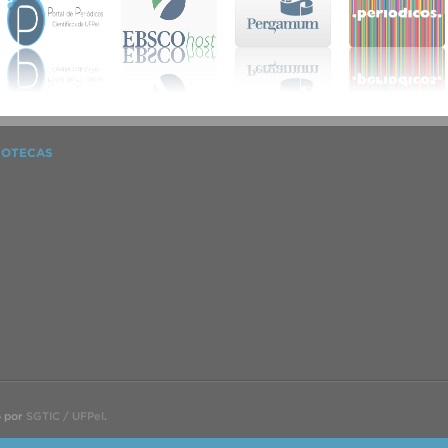
IOTECAS
o por
SGTIC / UFPel
.