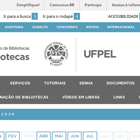
Simplifique!
Comunica BR
Participe
Acesso à infor
Ir para a busca
3
Ir para o rodapé
4
ACESSIBILIDADE
AUDITORIA
COBALTO
CONCURSOS
EDITAIS
INTERNACIONAL
o de Bibliotecas
iotecas
SERVIÇOS
TUTORIAIS
SENHA
DOCUMENTOS
NAÇÃO DE BIBLIOTECAS
VÍDEOS EM LIBRAS
LINKS
 2026
N
FEV
MAR
ABR
MAI
JUN
JUL
AGO
SET
OU