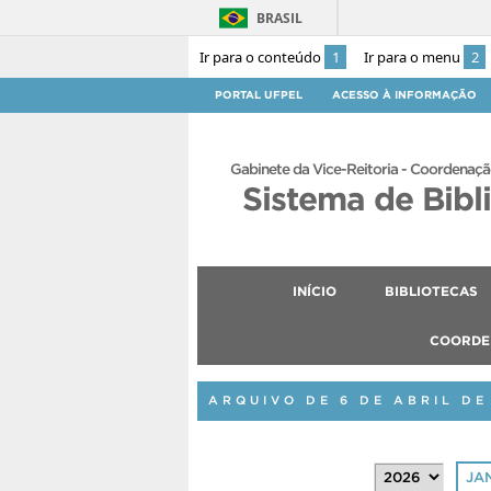
BRASIL
Ir para o conteúdo
1
Ir para o menu
2
PORTAL UFPEL
ACESSO À INFORMAÇÃO
Gabinete da Vice-Reitoria - Coordenaçã
Sistema de Bibl
INÍCIO
BIBLIOTECAS
COORDE
ARQUIVO DE 6 DE ABRIL DE
JA