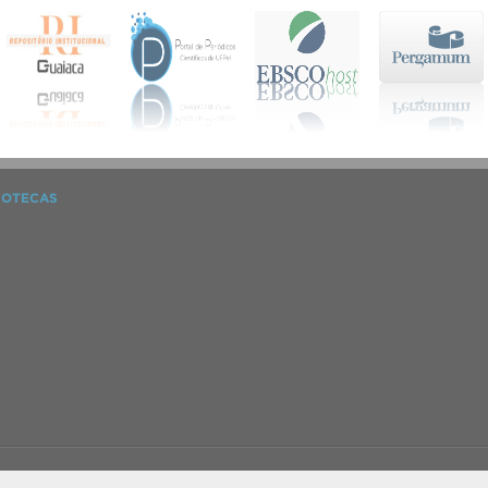
IOTECAS
o por
SGTIC / UFPel
.