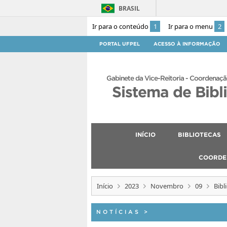
BRASIL
Ir para o conteúdo
1
Ir para o menu
2
PORTAL UFPEL
ACESSO À INFORMAÇÃO
Gabinete da Vice-Reitoria - Coordenaçã
Sistema de Bibl
INÍCIO
BIBLIOTECAS
COORDE
Início
2023
Novembro
09
Bibl
NOTÍCIAS
>