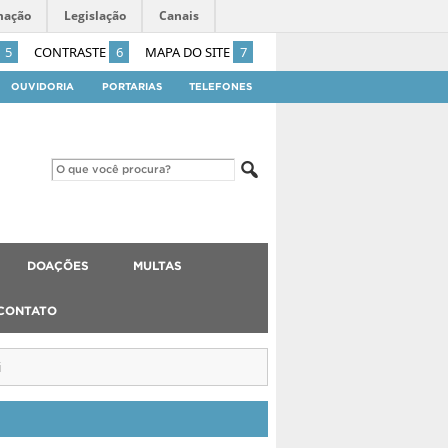
mação
Legislação
Canais
5
CONTRASTE
6
MAPA DO SITE
7
OUVIDORIA
PORTARIAS
TELEFONES
DOAÇÕES
MULTAS
CONTATO
i