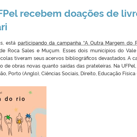
FPel recebem doações de livr
ri
as, está
participando da campanha “A Outra Margem do R
s de Roca Sales e Muçum. Esses dois municípios do Vale
escolas tiveram seus acervos bibliográficos devastados. A 
o de obras novas quanto saídas das prateleiras. Na UFPe
o, Porto (Anglo), Ciências Sociais, Direito, Educação Física