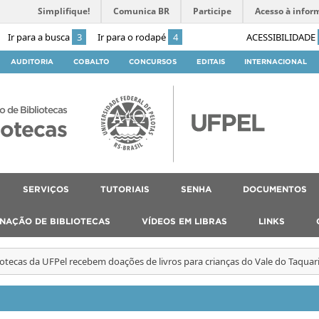
Simplifique!
Comunica BR
Participe
Acesso à infor
Ir para a busca
3
Ir para o rodapé
4
ACESSIBILIDADE
AUDITORIA
COBALTO
CONCURSOS
EDITAIS
INTERNACIONAL
o de Bibliotecas
iotecas
SERVIÇOS
TUTORIAIS
SENHA
DOCUMENTOS
NAÇÃO DE BIBLIOTECAS
VÍDEOS EM LIBRAS
LINKS
iotecas da UFPel recebem doações de livros para crianças do Vale do Taquar