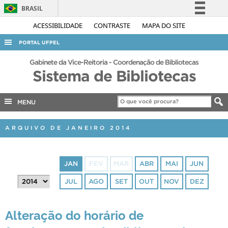
BRASIL
Simplifique!
ACESSIBILIDADE
CONTRASTE
MAPA DO SITE
Comunica BR
PORTAL UFPEL
Participe
ACESSO À INFORMAÇÃO
Gabinete da Vice-Reitoria - Coordenação de Bibliotecas
Acesso à informação
Sistema de Bibliotecas
AUDITORIA
Legislação
COBALTO
Canais
MENU
CONCURSOS
ARQUIVO DE JANEIRO 2014
EDITAIS
INTERNACIONAL
JAN
FEV
MAR
ABR
MAI
JUN
OUVIDORIA
JUL
AGO
SET
OUT
NOV
DEZ
PORTARIAS
TELEFONES
Alteração do horário de