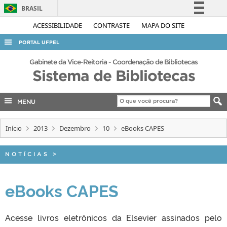
BRASIL
Simplifique!
ACESSIBILIDADE
CONTRASTE
MAPA DO SITE
Comunica BR
PORTAL UFPEL
Participe
ACESSO À INFORMAÇÃO
Gabinete da Vice-Reitoria - Coordenação de Bibliotecas
Acesso à informação
Sistema de Bibliotecas
AUDITORIA
Legislação
COBALTO
Canais
MENU
CONCURSOS
Início
2013
Dezembro
10
eBooks CAPES
EDITAIS
INTERNACIONAL
NOTÍCIAS
>
OUVIDORIA
PORTARIAS
eBooks CAPES
TELEFONES
Acesse livros eletrônicos da Elsevier assinados pelo