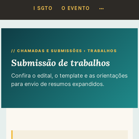
Locais do I SGTO:
17/6 — SETO
·
18 e 19/6 — Faculdade de Medicina
MORE
I SGTO
O EVENTO
Ver programação
Ir
para
conteúdo
// CHAMADAS E SUBMISSÕES › TRABALHOS
Submissão de trabalhos
Confira o edital, o template e as orientações
para envio de resumos expandidos.