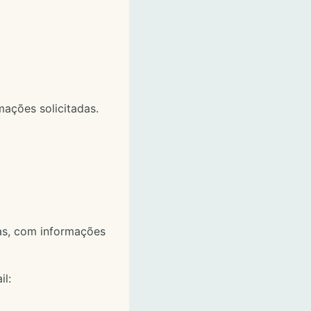
mações solicitadas.
as, com informações
l: