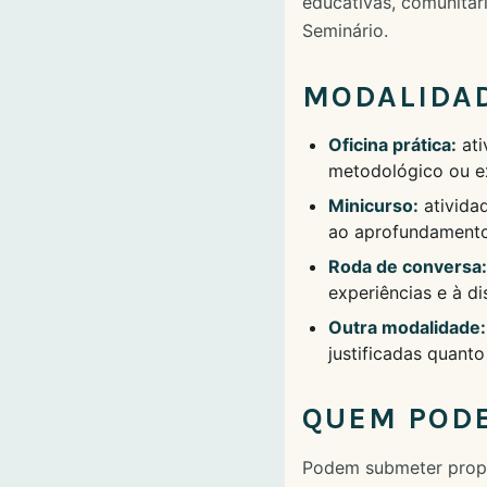
educativas, comunitár
Seminário.
MODALIDAD
Oficina prática:
ati
metodológico ou e
Minicurso:
ativida
ao aprofundamento
Roda de conversa:
experiências e à d
Outra modalidade:
justificadas quant
QUEM POD
Podem submeter propo