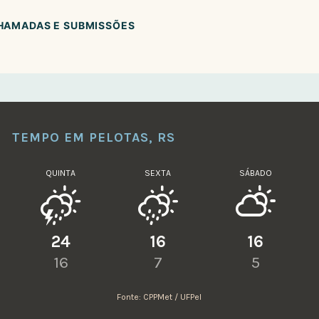
CHAMADAS E SUBMISSÕES
TEMPO EM PELOTAS, RS
QUINTA
SEXTA
SÁBADO
24
16
16
16
7
5
Fonte: CPPMet / UFPel