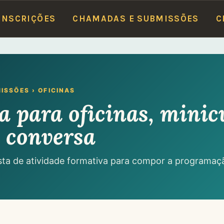
ETO
(R. Mal. Deodoro, 1160)
·
18 e 19/6 — Faculdade de Medicina
(Av. Duque de 
INSCRIÇÕES
CHAMADAS E SUBMISSÕES
C
ISSÕES › OFICINAS
 para oficinas, minic
 conversa
ta de atividade formativa para compor a programaç