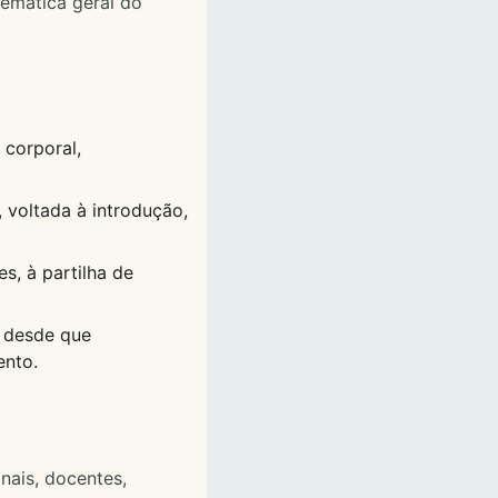
temática geral do
, corporal,
 voltada à introdução,
s, à partilha de
, desde que
ento.
nais, docentes,