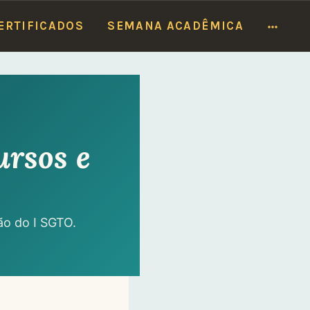
Caxias, 250)
Ver programação
MOR
ERTIFICADOS
SEMANA ACADÊMICA
ursos e
ão do I SGTO.