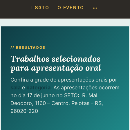
Locais do I SGTO:
17/6 — SETO
·
18 e 19/6 — Faculdade de Medicina
MORE
I SGTO
O EVENTO
Ver programação
Ir
para
conteúdo
// RESULTADOS
Trabalhos selecionados
para apresentação oral
Confira a grade de apresentações orais por
sala
e
categoria
. As apresentações ocorrem
no dia 17 de junho no SETO: R. Mal.
Deodoro, 1160 – Centro, Pelotas – RS,
96020-220