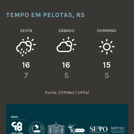
TEMPO EM PELOTAS, RS
SEXTA
SÁBADO
DOMINGO
16
16
15
7
5
5
Fonte: CPPMet / UFPel