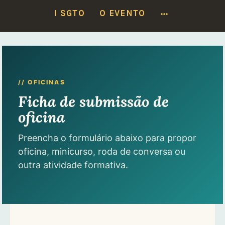
Locais do I SGTO:
17/6 — SETO
·
18 e 19/6 — Faculdade de Medicina
MORE
I SGTO
O EVENTO
Ver programação
Ir
para
conteúdo
// OFICINAS
Ficha de submissão de
oficina
Preencha o formulário abaixo para propor
oficina, minicurso, roda de conversa ou
outra atividade formativa.