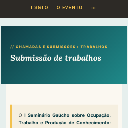
Locais do I SGTO:
17/6 — SETO
·
18 e 19/6 — Faculdade de Medicina
MORE
I SGTO
O EVENTO
Ver programação
Ir
para
conteúdo
// CHAMADAS E SUBMISSÕES › TRABALHOS
Submissão de trabalhos
O
I Seminário Gaúcho sobre Ocupação,
Trabalho e Produção de Conhecimento: