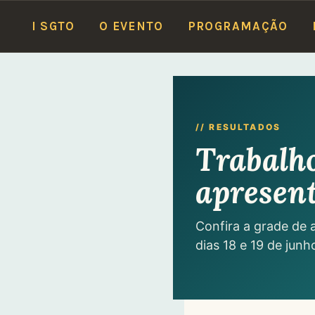
Locais do I SGTO:
17/6 — S
I SGTO
O EVENTO
PROGRAMAÇÃO
Ir
para
conteúdo
// RESULTADOS
Trabalh
apresent
Confira a grade de 
dias 18 e 19 de jun