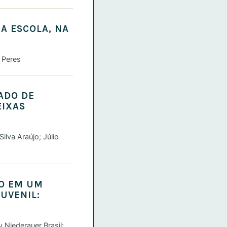
A ESCOLA, NA
 Peres
ADO DE
EIXAS
Silva Araújo; Júlio
CO EM UM
UVENIL:
y Niederauer Brasil;