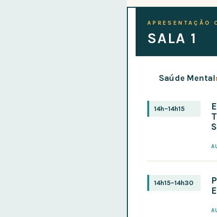
APRESENTAÇÃO 
SALA 1
Saúde Mental
E
14h–14h15
T
A
P
14h15–14h30
E
A