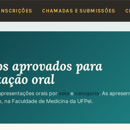
ETO
(R. Mal. Deodoro, 1160)
·
18 e 19/6 — Faculdade de Medicina
(Av. Duque de 
INSCRIÇÕES
CHAMADAS E SUBMISSÕES
C
os aprovados para
ação oral
apresentações orais por
sala
e
categoria
. As aprese
ho, na Faculdade de Medicina da UFPel.