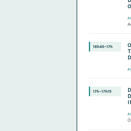
D
O
A
A
O
16h45–17h
D
A
17h–17h15
I
A
O