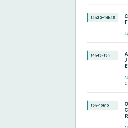
C
14h30–14h45
F
A
A
14h45–15h
J
A
C
15h–15h15
C
R
A