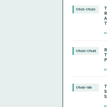
T
17h15–17h30
R
T
A
R
17h30–17h45
T
A
17h45–18h
S
A