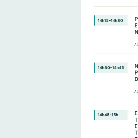
P
14h15–14h30
A
14h30–14h45
P
A
E
14h45–15h
T
E