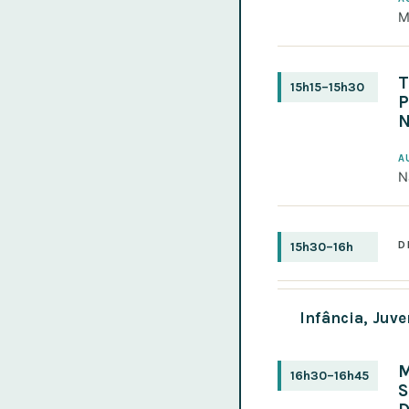
M
T
15h15–15h30
P
N
A
N
D
15h30–16h
Infância, Juv
M
16h30–16h45