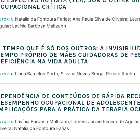
O ESPECTRO AUTISTA (TEA) SOB O OLHAR DA
CUPACIONAL CRÍTICA
Natalia da Fontoura Farias; Ana Paula Silva de Oliveira; Lau
UTORIA
guiar; Lavínia Barbosa Maltzahn
 TEMPO QUE É SÓ DOS OUTROS: A INVISIBILI
TEMPO PRÓPRIO DE MÃES CUIDADORAS DE PE
EFICIÊNCIA NA VIDA ADULTA
Liana Barcelos Porto; Silvana Neves Braga; Renata Rocha
UTORIA
DEPENDÊNCIA DE CONTEÚDOS DE RÁPIDA RE
DESEMPENHO OCUPACIONAL DE ADOLESCENTE
MPLICAÇÕES PARA A PRÁTICA DA TERAPIA O
Lavínia Barbosa Maltzahn; Laurem Janine Pereira de Aguiar;
UTORIA
liveira; Natalia da Fontoura Farias