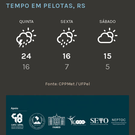
TEMPO EM PELOTAS, RS
QUINTA
SEXTA
SÁBADO
24
16
15
16
7
5
Fonte: CPPMet / UFPel