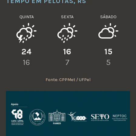
TEMPO EM PELOTAS, RS
QUINTA
SEXTA
SÁBADO
24
16
15
16
7
5
Fonte: CPPMet / UFPel