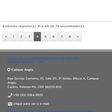
Exibindo registro(s) 31 a 40 de 74 encontrado(s).
<
1
2
3
4
5
6
7
8
>
LOCALIZE A SUPERINTENDÊNCIA DE GESTÃO
ADMINISTRATIVA - SGA
Campus Anglo
Rua Gomes Carneiro, 01, Sala 311, 3º Andar, Bloco A, Campus
Anglo
Centro, Pelotas-RS, CEP 96010-610
+55 (53) 3284.3920
clique para ver o e-mail
LOCALIZE O NÚCLEO DE DOCUMENTAÇÃO E ARQUIVO –