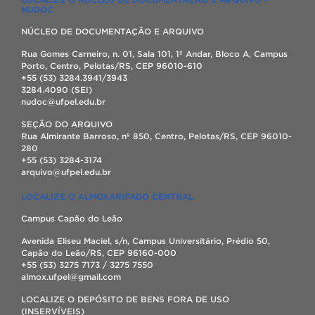
NUDOC
NÚCLEO DE DOCUMENTAÇÃO E ARQUIVO
Rua Gomes Carneiro, n. 01, Sala 101, 1º Andar, Bloco A, Campus
Porto, Centro, Pelotas/RS, CEP 96010-610
+55 (53) 3284.3941/3943
3284.4090 (SEI)
nudoc@ufpel.edu.br
SEÇÃO DO ARQUIVO
Rua Almirante Barroso, nº 850, Centro, Pelotas/RS, CEP 96010-
280
+55 (53) 3284-3174
arquivo@ufpel.edu.br
LOCALIZE O ALMOXARIFADO CENTRAL
Campus Capão do Leão
Avenida Eliseu Maciel, s/n, Campus Universitário, Prédio 50,
Capão do Leão/RS, CEP 96160-000
+55 (53) 3275 7173 / 3275 7550
almox.ufpel@gmail.com
LOCALIZE O DEPÓSITO DE BENS FORA DE USO
(INSERVÍVEIS)