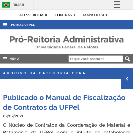
BRASIL
Simplifique!
ACESSIBILIDADE
CONTRASTE
MAPA DO SITE
Comunica BR
PORTAL UFPEL
Participe
ACESSO À INFORMAÇÃO
Pró-Reitoria Administrativa
Acesso à informação
AUDITORIA
Universidade Federal de Pelotas
Legislação
COBALTO
Canais
MENU
CONCURSOS
ARQUIVO DA CATEGORIA GERAL
EDITAIS
INTERNACIONAL
Publicado o Manual de Fiscalização
OUVIDORIA
de Contratos da UFPel
PORTARIAS
07/07/2021
TELEFONES
O Núcleo de Contratos da Coordenação de Material e
Patrimônio da UFPel, com o intuito de estabelecer