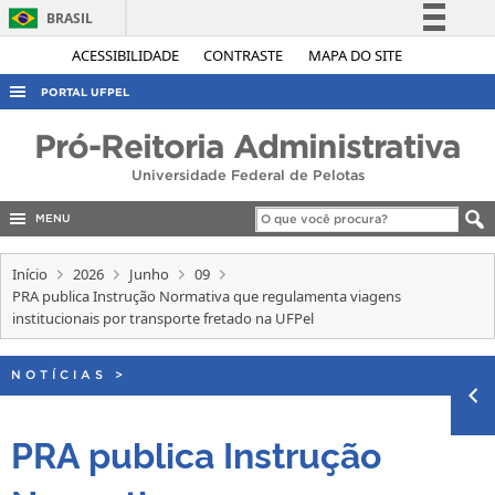
BRASIL
Simplifique!
ACESSIBILIDADE
CONTRASTE
MAPA DO SITE
Comunica BR
PORTAL UFPEL
Participe
ACESSO À INFORMAÇÃO
Pró-Reitoria Administrativa
Acesso à informação
AUDITORIA
Universidade Federal de Pelotas
Legislação
COBALTO
Canais
MENU
CONCURSOS
Início
2026
Junho
09
EDITAIS
PRA publica Instrução Normativa que regulamenta viagens
institucionais por transporte fretado na UFPel
INTERNACIONAL
OUVIDORIA
NOTÍCIAS
>
PORTARIAS
TELEFONES
PRA publica Instrução