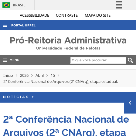
BRASIL
Simplifique!
ACESSIBILIDADE
CONTRASTE
MAPA DO SITE
Comunica BR
PORTAL UFPEL
Participe
ACESSO À INFORMAÇÃO
Pró-Reitoria Administrativa
Acesso à informação
AUDITORIA
Universidade Federal de Pelotas
Legislação
COBALTO
Canais
MENU
CONCURSOS
Início
2026
Abril
15
EDITAIS
2ª Conferência Nacional de Arquivos (2ª CNArq), etapa estadual.
INTERNACIONAL
NOTÍCIAS
>
OUVIDORIA
PORTARIAS
2ª Conferência Nacional de
TELEFONES
Arquivos (2ª CNArq), etapa