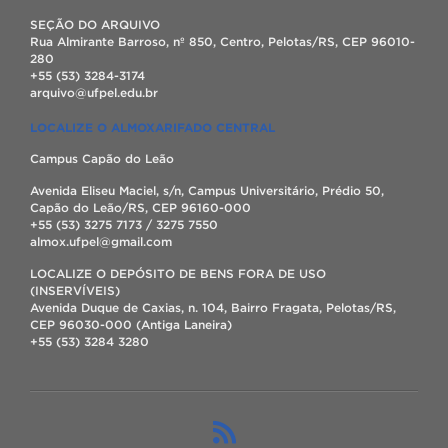
SEÇÃO DO ARQUIVO
Rua Almirante Barroso, nº 850, Centro, Pelotas/RS, CEP 96010-
280
+55 (53) 3284-3174
arquivo@ufpel.edu.br
LOCALIZE O ALMOXARIFADO CENTRAL
Campus Capão do Leão
Avenida Eliseu Maciel, s/n, Campus Universitário, Prédio 50,
Capão do Leão/RS, CEP 96160-000
+55 (53) 3275 7173 / 3275 7550
almox.ufpel@gmail.com
LOCALIZE O DEPÓSITO DE BENS FORA DE USO
(INSERVÍVEIS)
Avenida Duque de Caxias, n. 104, Bairro Fragata, Pelotas/RS,
CEP 96030-000 (Antiga Laneira)
+55 (53) 3284 3280