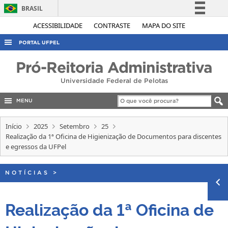
BRASIL
Simplifique!
ACESSIBILIDADE
CONTRASTE
MAPA DO SITE
Comunica BR
PORTAL UFPEL
Participe
ACESSO À INFORMAÇÃO
Pró-Reitoria Administrativa
Acesso à informação
AUDITORIA
Universidade Federal de Pelotas
Legislação
COBALTO
Canais
MENU
CONCURSOS
Início
2025
Setembro
25
EDITAIS
Realização da 1ª Oficina de Higienização de Documentos para discentes
e egressos da UFPel
INTERNACIONAL
OUVIDORIA
NOTÍCIAS
>
PORTARIAS
TELEFONES
Realização da 1ª Oficina de