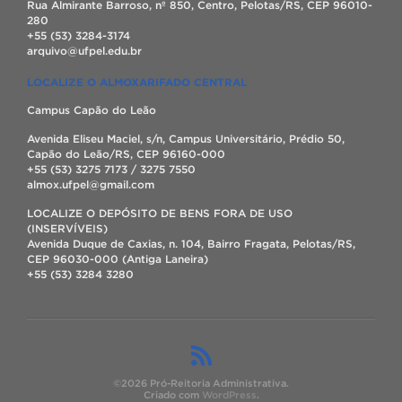
Rua Almirante Barroso, nº 850, Centro, Pelotas/RS, CEP 96010-
280
+55 (53) 3284-3174
arquivo@ufpel.edu.br
LOCALIZE O ALMOXARIFADO CENTRAL
Campus Capão do Leão
Avenida Eliseu Maciel, s/n, Campus Universitário, Prédio 50,
Capão do Leão/RS, CEP 96160-000
+55 (53) 3275 7173 / 3275 7550
almox.ufpel@gmail.com
LOCALIZE O DEPÓSITO DE BENS FORA DE USO
(INSERVÍVEIS)
Avenida Duque de Caxias, n. 104, Bairro Fragata, Pelotas/RS,
CEP 96030-000 (Antiga Laneira)
+55 (53) 3284 3280
©2026 Pró-Reitoria Administrativa.
Criado com
WordPress
.