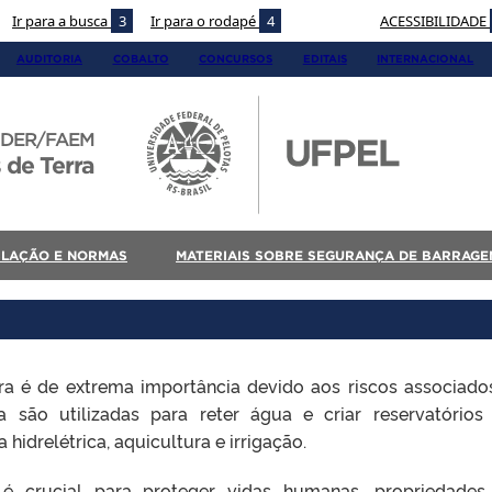
Ir para a busca
3
Ir para o rodapé
4
ACESSIBILIDADE
AUDITORIA
COBALTO
CONCURSOS
EDITAIS
INTERNACIONAL
DER/FAEM
 de Terra
SLAÇÃO E NORMAS
MATERIAIS SOBRE SEGURANÇA DE BARRAGE
a é de extrema importância devido aos riscos associados
a são utilizadas para reter água e criar reservatórios
hidrelétrica, aquicultura e irrigação.
é crucial para proteger vidas humanas, propriedades