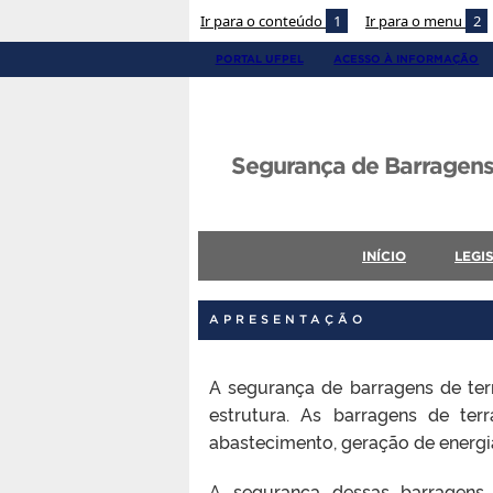
Ir para o conteúdo
1
Ir para o menu
2
PORTAL UFPEL
ACESSO À INFORMAÇÃO
Segurança de Barragens
INÍCIO
LEGI
APRESENTAÇÃO
A segurança de barragens de terr
estrutura. As barragens de terr
abastecimento, geração de energia 
A segurança dessas barragens 