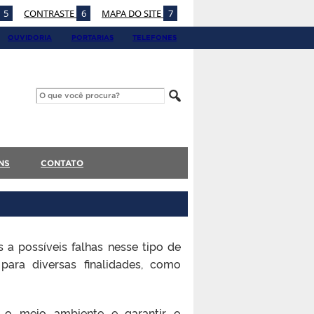
5
CONTRASTE
6
MAPA DO SITE
7
OUVIDORIA
PORTARIAS
TELEFONES
NS
CONTATO
 a possíveis falhas nesse tipo de
 para diversas finalidades, como
, o meio ambiente e garantir o