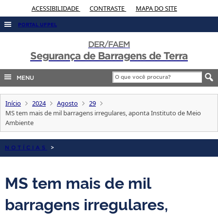
ACESSIBILIDADE
CONTRASTE
MAPA DO SITE
PORTAL UFPEL
ACESSO À INFORMAÇÃO
DER/FAEM
Segurança de Barragens de Terra
AUDITORIA
COBALTO
MENU
CONCURSOS
Início
2024
Agosto
29
EDITAIS
MS tem mais de mil barragens irregulares, aponta Instituto de Meio
Ambiente
INTERNACIONAL
OUVIDORIA
NOTÍCIAS
>
PORTARIAS
TELEFONES
MS tem mais de mil
barragens irregulares,