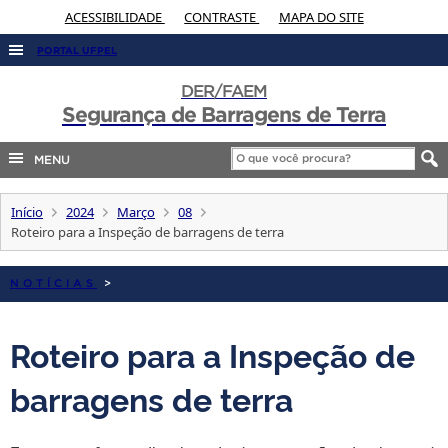
ACESSIBILIDADE
CONTRASTE
MAPA DO SITE
PORTAL UFPEL
ACESSO À INFORMAÇÃO
DER/FAEM
Segurança de Barragens de Terra
AUDITORIA
COBALTO
MENU
CONCURSOS
Início
2024
Março
08
EDITAIS
Roteiro para a Inspeção de barragens de terra
INTERNACIONAL
NOTÍCIAS
>
OUVIDORIA
PORTARIAS
Roteiro para a Inspeção de
TELEFONES
barragens de terra