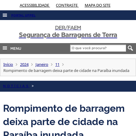
ACESSIBILIDADE
CONTRASTE
MAPA DO SITE
PORTAL UFPEL
ACESSO À INFORMAÇÃO
DER/FAEM
Segurança de Barragens de Terra
AUDITORIA
COBALTO
MENU
CONCURSOS
Início
2024
Janeiro
11
EDITAIS
Rompimento de barragem deixa parte de cidade na Paraíba inundada
INTERNACIONAL
NOTÍCIAS
>
OUVIDORIA
PORTARIAS
Rompimento de barragem
TELEFONES
deixa parte de cidade na
Paraíba inundada