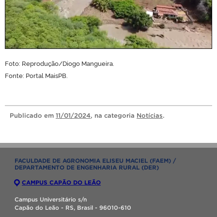
Foto: Reprodução/Diogo Mangueira.
Fonte: Portal MaisPB.
Publicado
em
11/01/2024
, na categoria
Notícias
.
FACULDADE DE AGRONOMIA ELISEU MACIEL (FAEM) /
DEPARTAMENTO DE ENGENHARIA RURAL (DER)
CAMPUS CAPÃO DO LEÃO
Campus Universitário s/n
Capão do Leão - RS, Brasil - 96010-610