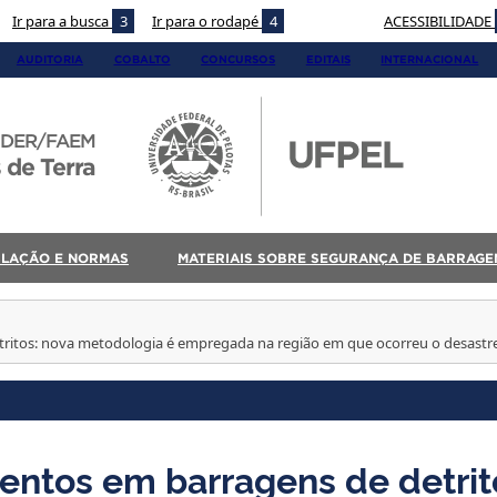
Ir para a busca
3
Ir para o rodapé
4
ACESSIBILIDADE
AUDITORIA
COBALTO
CONCURSOS
EDITAIS
INTERNACIONAL
DER/FAEM
 de Terra
SLAÇÃO E NORMAS
MATERIAIS SOBRE SEGURANÇA DE BARRAGE
tritos: nova metodologia é empregada na região em que ocorreu o desast
entos em barragens de detrit