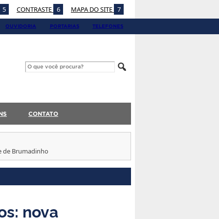
5
CONTRASTE
6
MAPA DO SITE
7
OUVIDORIA
PORTARIAS
TELEFONES
NS
CONTATO
re de Brumadinho
os: nova