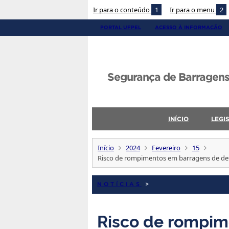
Ir para o conteúdo
1
Ir para o menu
2
PORTAL UFPEL
ACESSO À INFORMAÇÃO
Segurança de Barragens
INÍCIO
LEGI
Início
2024
Fevereiro
15
Risco de rompimentos em barragens de de
NOTÍCIAS
>
Risco de rompim