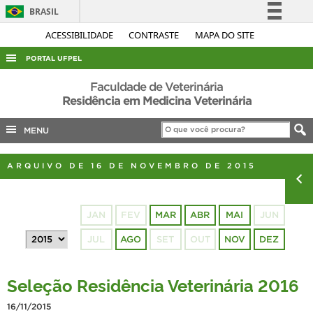
BRASIL
Simplifique!
ACESSIBILIDADE
CONTRASTE
MAPA DO SITE
Comunica BR
PORTAL UFPEL
Participe
ACESSO À INFORMAÇÃO
Faculdade de Veterinária
Acesso à informação
Residência em Medicina Veterinária
AUDITORIA
Legislação
MENU
COBALTO
Canais
CONCURSOS
ARQUIVO DE 16 DE NOVEMBRO DE 2015
EDITAIS
INTERNACIONAL
JAN
FEV
MAR
ABR
MAI
JUN
OUVIDORIA
JUL
AGO
SET
OUT
NOV
DEZ
PORTARIAS
TELEFONES
Seleção Residência Veterinária 2016
16/11/2015