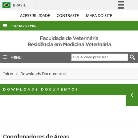
BRASIL
Simplifique!
ACESSIBILIDADE
CONTRASTE
MAPA DO SITE
Comunica BR
PORTAL UFPEL
Participe
ACESSO À INFORMAÇÃO
Faculdade de Veterinária
Acesso à informação
Residência em Medicina Veterinária
AUDITORIA
Legislação
MENU
COBALTO
Canais
CONCURSOS
Início
Downloads Documentos
EDITAIS
INTERNACIONAL
DOWNLOADS DOCUMENTOS
OUVIDORIA
PORTARIAS
TELEFONES
Coordenadores de Áreas