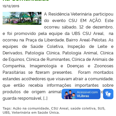
13/12/2015
A Residência Veterinária participou
do evento CSU EM AÇÃO. Este
ocorreu sábado, 12 de dezembro,
e foi promovido pela equipe da UBS CSU Areal, na
ocorreu na Praça da Liberdade, Bairro Areal-Pelotas. As
equipes de Saúde Coletiva, Inspeção de Leite e
Derivados, Patologia Clínica, Patologia Animal, Clínica
de Equinos, Clínica de Ruminantes, Clínica de Animais de
Companhia, Imagenologia e Doenças e Zoonoses
Parasitárias se fizeram presentes. Foram montados
estandes acolhedores que visavam atrair a comunidade,
que então recebia informações importantes sobre
produtos de origem animal, diferentes aspectos de
guarda responsável, […]
Tags:
Ação na comunidade
,
CSU Areal
,
saúde coletiva
,
SUS
,
UBS
,
Veterinária em Saúde Única
.