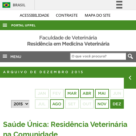
BRASIL
Simplifique!
ACESSIBILIDADE
CONTRASTE
MAPA DO SITE
Comunica BR
PORTAL UFPEL
Participe
ACESSO À INFORMAÇÃO
Faculdade de Veterinária
Acesso à informação
Residência em Medicina Veterinária
AUDITORIA
Legislação
MENU
COBALTO
Canais
CONCURSOS
ARQUIVO DE DEZEMBRO 2015
EDITAIS
INTERNACIONAL
JAN
FEV
MAR
ABR
MAI
JUN
OUVIDORIA
JUL
AGO
SET
OUT
NOV
DEZ
PORTARIAS
TELEFONES
Saúde Única: Residência Veterinária
na Comunidade